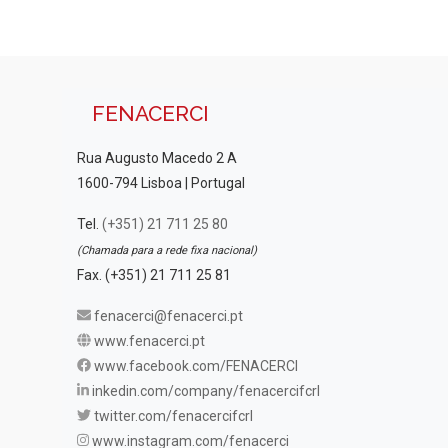
FENACERCI
Rua Augusto Macedo 2 A
1600-794 Lisboa | Portugal
Tel.
(+351) 21 711 25 80
(Chamada para a rede fixa nacional)
Fax. (+351) 21 711 25 81
fenacerci@fenacerci.pt
www.fenacerci.pt
www.facebook.com/FENACERCI
inkedin.com/company/fenacercifcrl
twitter.com/fenacercifcrl
www.instagram.com/fenacerci