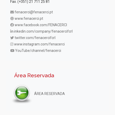
Fax. (+351) 21 711 25 81
fenacerci@fenacerci.pt
www.fenacerci.pt
www.facebook.com/FENACERCI
inkedin.com/company/fenacercifcrl
twitter.com/fenacercifcrl
www.instagram.com/fenacerci
YouTube/channel/fenacerci
Área Reservada
ÁREA RESERVADA