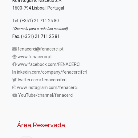
Rua Augusto Macedo 2 A
1600-794 Lisboa | Portugal
Tel.
(+351) 21 711 25 80
(Chamada para a rede fixa nacional)
Fax. (+351) 21 711 25 81
fenacerci@fenacerci.pt
www.fenacerci.pt
www.facebook.com/FENACERCI
inkedin.com/company/fenacercifcrl
twitter.com/fenacercifcrl
www.instagram.com/fenacerci
YouTube/channel/fenacerci
Área Reservada