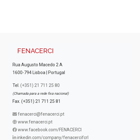
i
E
u
z
v
a
a
e
ç
l
ã
n
i
o
t
z
d
FENACERCI
o
a
e
s
Rua Augusto Macedo 2 A
E
ç
1600-794 Lisboa | Portugal
v
õ
e
Tel.
(+351) 21 711 25 80
e
n
(Chamada para a rede fixa nacional)
s
t
Fax. (+351) 21 711 25 81
o
fenacerci@fenacerci.pt
www.fenacerci.pt
www.facebook.com/FENACERCI
inkedin.com/company/fenacercifcrl