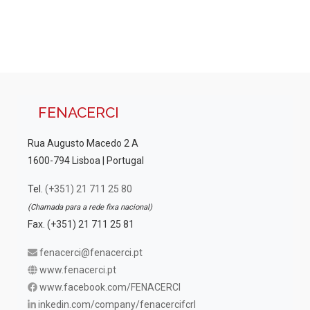
u
z
v
a
a
e
ç
l
n
ã
i
t
o
z
d
o
FENACERCI
a
e
s
E
ç
Rua Augusto Macedo 2 A
v
1600-794 Lisboa | Portugal
õ
e
e
Tel.
(+351) 21 711 25 80
n
(Chamada para a rede fixa nacional)
s
t
Fax. (+351) 21 711 25 81
o
fenacerci@fenacerci.pt
www.fenacerci.pt
www.facebook.com/FENACERCI
inkedin.com/company/fenacercifcrl