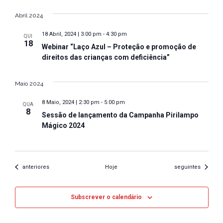
Abril 2024
18 Abril, 2024 | 3:00 pm
-
4:30 pm
QUI
18
Webinar “Laço Azul – Proteção e promoção de
direitos das crianças com deficiência”
Maio 2024
8 Maio, 2024 | 2:30 pm
-
5:00 pm
QUA
8
Sessão de lançamento da Campanha Pirilampo
Mágico 2024
Eventos
Eventos
anteriores
Hoje
seguintes
Subscrever o calendário