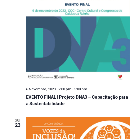
u
z
a
a
ç
l
ã
i
o
z
d
a
e
E
ç
v
õ
e
e
n
6 Novembro, 2023 | 2:00 pm
-
5:00 pm
s
t
EVENTO FINAL | Projeto DNA3 – Capacitação para
o
a Sustentabilidade
QUI
23