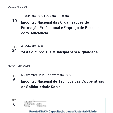
a
S
a
v
e
Outubro 2023
v
l
e
10 Outubro, 2023 | 9:30 am
-
1:30 pm
TER
e
e
g
10
Encontro Nacional das Organizações de
c
a
g
Formação Profissional e Emprego de Pessoas
i
com Deficiência
ç
a
o
ã
n
ç
24 Outubro, 2023
o
TER
e
24
24 de outubro: Dia Municipal para a Igualdade
ã
d
a
e
d
o
Novembro 2023
a
v
d
t
i
6 Novembro, 2023
-
7 Novembro, 2023
SEG
e
a
6
s
Encontro Nacional de Técnicos das Cooperativas
.
de Solidariedade Social
v
u
a
i
SEG
l
6
s
i