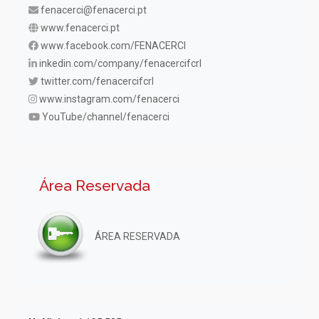
fenacerci@fenacerci.pt
www.fenacerci.pt
www.facebook.com/FENACERCI
inkedin.com/company/fenacercifcrl
twitter.com/fenacercifcrl
www.instagram.com/fenacerci
YouTube/channel/fenacerci
Área Reservada
ÁREA RESERVADA