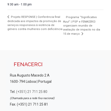
9:30 am - 1:00 pm
Projeto RESPONSE | Conferência final
Programa “Significativo
dedicada aos impactos da promoção de
Azul” | PSP e FENACERCI
serviços responsivos à violência de
organizam reunião de
género contra mulheres com deficiência
avaliação de impacto no dia
15 de março
FENACERCI
Rua Augusto Macedo 2 A
1600-794 Lisboa | Portugal
Tel.
(+351) 21 711 25 80
(Chamada para a rede fixa nacional)
Fax. (+351) 21 711 25 81