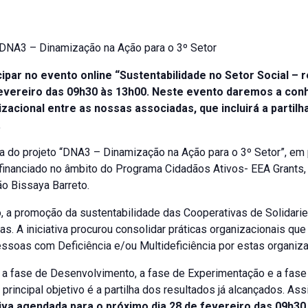
 DNA3 – Dinamização na Ação para o 3º Setor
cipar no evento online “Sustentabilidade no Setor Social – 
evereiro das 09h30 às 13h00. Neste evento daremos a conh
zacional entre as nossas associadas, que incluirá a partil
.
 do projeto “DNA3 – Dinamização na Ação para o 3º Setor”, e
anciado no âmbito do Programa Cidadãos Ativos- EEA Grants, 
o Bissaya Barreto.
o, a promoção da sustentabilidade das Cooperativas de Solidarie
s. A iniciativa procurou consolidar práticas organizacionais que
ssoas com Deficiência e/ou Multideficiência por estas organiz
 a fase de Desenvolvimento, a fase de Experimentação e a fase
 principal objetivo é a partilha dos resultados já alcançados. A
tiva agendada para o próximo dia 28 de fevereiro das 09h30