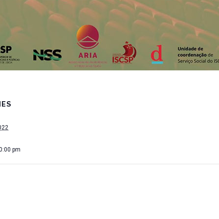
HES
022
10:00 pm