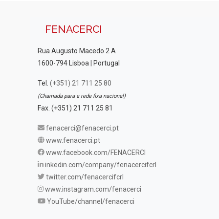
FENACERCI
Rua Augusto Macedo 2 A
1600-794 Lisboa | Portugal
Tel.
(+351) 21 711 25 80
(Chamada para a rede fixa nacional)
Fax. (+351) 21 711 25 81
fenacerci@fenacerci.pt
www.fenacerci.pt
www.facebook.com/FENACERCI
inkedin.com/company/fenacercifcrl
twitter.com/fenacercifcrl
www.instagram.com/fenacerci
YouTube/channel/fenacerci