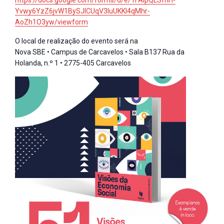
https://docs.google.com/forms/d/e/1FAIpQLSfhH-
Yvwy6YzZ6jvW1BySJICUqV3IuUKKl4qMhr-
AoZh1O3yw/viewform
O local de realização do evento será na
Nova SBE • Campus de Carcavelos • Sala B137 Rua da
Holanda, n.º 1 • 2775-405 Carcavelos