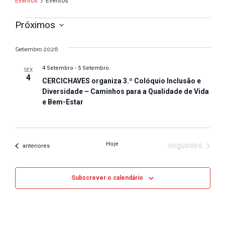
Eventos
Eventos
N
N
Eventos
Próximos
a
S
a
v
e
Setembro 2026
v
l
e
4 Setembro
-
5 Setembro
SEX
e
e
g
4
CERCICHAVES organiza 3.º Colóquio Inclusão e
c
a
g
Diversidade – Caminhos para a Qualidade de Vida
i
e Bem-Estar
ç
a
o
ã
n
ç
o
e
ã
d
Eventos
Hoje
seguintes
a
Eventos
anteriores
e
d
o
a
v
d
Subscrever o calendário
t
i
e
a
s
.
v
u