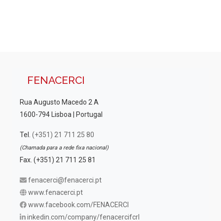
a
i
l
s
i
u
z
a
a
ç
l
FENACERCI
ã
i
o
z
Rua Augusto Macedo 2 A
d
1600-794 Lisboa | Portugal
a
e
E
Tel.
(+351) 21 711 25 80
ç
v
(Chamada para a rede fixa nacional)
õ
e
Fax. (+351) 21 711 25 81
e
n
fenacerci@fenacerci.pt
s
t
www.fenacerci.pt
o
www.facebook.com/FENACERCI
inkedin.com/company/fenacercifcrl