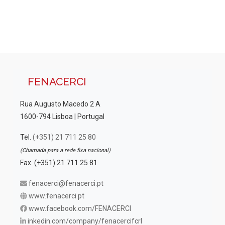
i
u
z
a
a
ç
l
ã
i
o
z
d
FENACERCI
a
e
Rua Augusto Macedo 2 A
E
ç
1600-794 Lisboa | Portugal
v
õ
e
Tel.
(+351) 21 711 25 80
e
n
(Chamada para a rede fixa nacional)
s
t
Fax. (+351) 21 711 25 81
o
fenacerci@fenacerci.pt
www.fenacerci.pt
www.facebook.com/FENACERCI
inkedin.com/company/fenacercifcrl