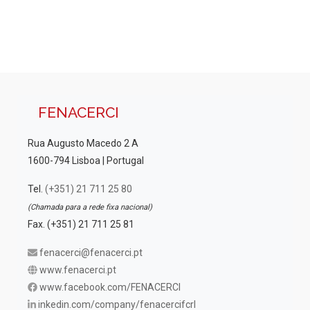
i
u
z
a
a
ç
l
ã
i
o
z
d
FENACERCI
a
e
Rua Augusto Macedo 2 A
E
ç
1600-794 Lisboa | Portugal
v
õ
e
Tel.
(+351) 21 711 25 80
e
n
(Chamada para a rede fixa nacional)
s
t
Fax. (+351) 21 711 25 81
o
fenacerci@fenacerci.pt
www.fenacerci.pt
www.facebook.com/FENACERCI
inkedin.com/company/fenacercifcrl