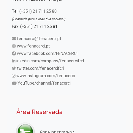
Tel.
(+351) 21 711 25 80
(Chamada para a rede fixa nacional)
Fax. (+351) 21 711 25 81
fenacerci@fenacerci.pt
www.fenacerci.pt
www.facebook.com/FENACERCI
inkedin.com/company/fenacercifcrl
twitter.com/fenacercifcrl
www.instagram.com/fenacerci
YouTube/channel/fenacerci
Área Reservada
ÁREA RESERVADA