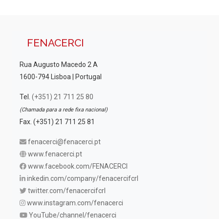
FENACERCI
Rua Augusto Macedo 2 A
1600-794 Lisboa | Portugal
Tel.
(+351) 21 711 25 80
(Chamada para a rede fixa nacional)
Fax. (+351) 21 711 25 81
fenacerci@fenacerci.pt
www.fenacerci.pt
www.facebook.com/FENACERCI
inkedin.com/company/fenacercifcrl
twitter.com/fenacercifcrl
www.instagram.com/fenacerci
YouTube/channel/fenacerci