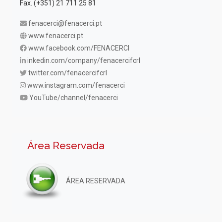
Fax. (+351) 21 711 25 81
fenacerci@fenacerci.pt
www.fenacerci.pt
www.facebook.com/FENACERCI
inkedin.com/company/fenacercifcrl
twitter.com/fenacercifcrl
www.instagram.com/fenacerci
YouTube/channel/fenacerci
Área Reservada
ÁREA RESERVADA