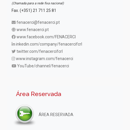
(Chamada para a rede fixa nacional)
Fax. (+351) 21 711 25 81
fenacerci@fenacerci.pt
www.fenacerci.pt
www.facebook.com/FENACERCI
inkedin.com/company/fenacercifcrl
twitter.com/fenacercifcrl
www.instagram.com/fenacerci
YouTube/channel/fenacerci
Área Reservada
ÁREA RESERVADA