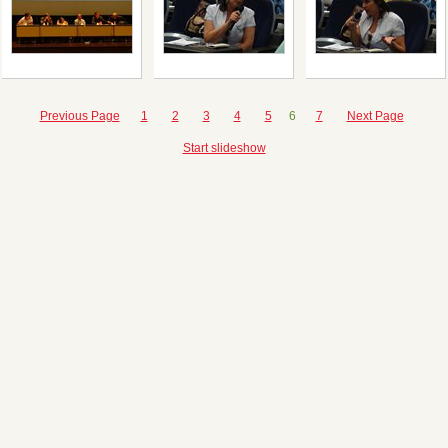
Previous Page
1
2
3
4
5
6
7
Next Page
Start slideshow