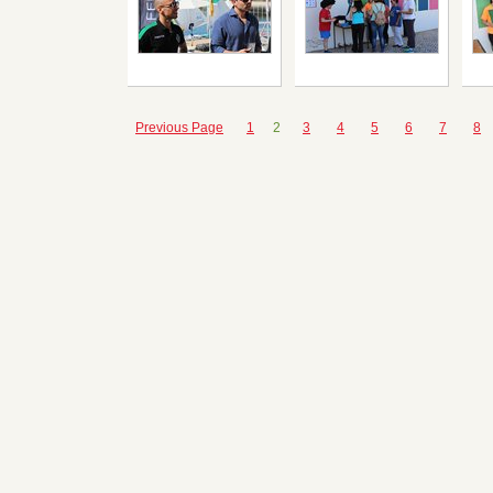
Previous Page
1
2
3
4
5
6
7
8