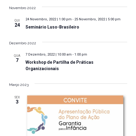
a
S
a
v
e
Novembro 2022
v
l
e
24 Novembro, 2022 | 1:00 pm
-
25 Novembro, 2022 | 5:00 pm
QUI
e
e
g
24
Seminário Luso-Brasileiro
c
a
g
i
ç
a
Dezembro 2022
o
ã
n
ç
7 Dezembro, 2022 | 10:00 am
-
1:00 pm
QUA
o
e
7
Workshop de Partilha de Práticas
ã
d
a
Organizacionais
e
d
o
a
v
d
Março 2023
t
i
e
a
s
SEX
3
.
v
u
a
i
l
s
i