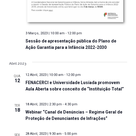
u
z
a
a
ç
l
ã
i
3 Março, 2023 | 10:00 am
-
12:00 pm
o
z
Sessão de apresentação pública do Plano de
d
Ação Garantia para a Infância 2022-2030
a
e
E
ç
Abril 2023
v
õ
12 Abril, 2023 | 10:00 am
-
12:00 pm
e
QUA
12
e
FENACERCI e Universidade Lusíada promovem
n
Aula Aberta sobre conceito de “Instituição Total”
s
t
o
18 Abril, 2023 | 2:30 pm
-
4:30 pm
TER
18
Webinar “Canal de Denúncias – Regime Geral de
Proteção de Denunciantes de Infrações”
28 Abril, 2023 | 9:30 am
-
5:00 pm
SEX