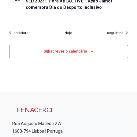
SED 2023: “Hora #BEACTIVE – Ação Jamor”
comemora Dia do Desporto Inclusivo
Eventos
Eventos
anteriores
Hoje
seguintes
Subscrever o calendário
FENACERCI
Rua Augusto Macedo 2 A
1600-794 Lisboa | Portugal