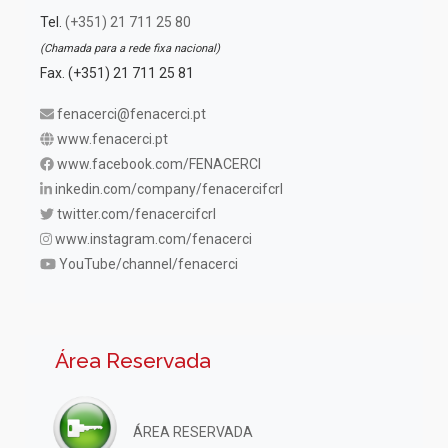
Tel.
(+351) 21 711 25 80
(Chamada para a rede fixa nacional)
Fax. (+351) 21 711 25 81
fenacerci@fenacerci.pt
www.fenacerci.pt
www.facebook.com/FENACERCI
inkedin.com/company/fenacercifcrl
twitter.com/fenacercifcrl
www.instagram.com/fenacerci
YouTube/channel/fenacerci
Área Reservada
ÁREA RESERVADA