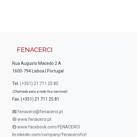
i
u
z
a
a
ç
l
ã
i
o
z
d
FENACERCI
a
e
Rua Augusto Macedo 2 A
E
ç
1600-794 Lisboa | Portugal
v
õ
e
Tel.
(+351) 21 711 25 80
e
n
(Chamada para a rede fixa nacional)
s
t
Fax. (+351) 21 711 25 81
o
fenacerci@fenacerci.pt
www.fenacerci.pt
www.facebook.com/FENACERCI
inkedin.com/company/fenacercifcrl