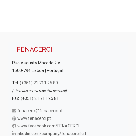
i
u
z
a
a
ç
l
ã
i
o
z
d
FENACERCI
a
e
Rua Augusto Macedo 2 A
E
ç
1600-794 Lisboa | Portugal
v
õ
e
Tel.
(+351) 21 711 25 80
e
n
(Chamada para a rede fixa nacional)
s
t
Fax. (+351) 21 711 25 81
o
fenacerci@fenacerci.pt
www.fenacerci.pt
www.facebook.com/FENACERCI
inkedin.com/company/fenacercifcrl